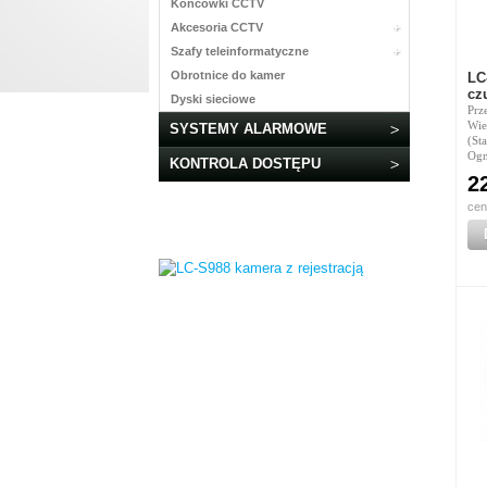
Końcówki CCTV
Akcesoria CCTV
Szafy teleinformatyczne
Obrotnice do kamer
LC
cz
Dyski sieciowe
Prz
Wie
SYSTEMY ALARMOWE
(St
Ogn
KONTROLA DOSTĘPU
2
cen