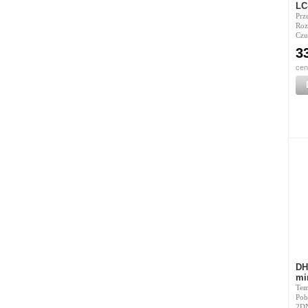
LC
Prz
Roz
Czuł
3
cen
DH
mi
Temp
Pob
2D