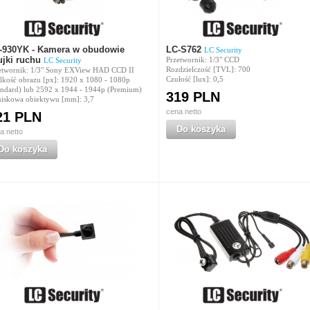
-930YK - Kamera w obudowie
LC-S762
LC Security
ujki ruchu
Przetwornik: 1/3" CCD
LC Security
Rozdzielczość [TVL]: 700
etwornik: 1/3" Sony EXView HAD CCD II
Czułość [lux]: 0,5
lkość obrazu [px]: 1920 x 1080 - 1080p
andard) lub 2592 x 1944 - 1944p (Premium)
319 PLN
iskowa obiektywu [mm]: 3,7
cena netto
21 PLN
Do koszyka
a netto
Do koszyka