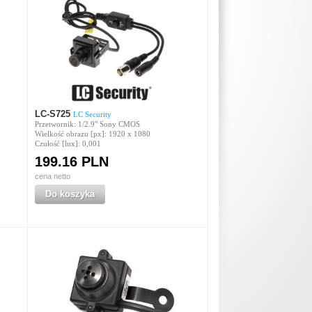
LC-S725
LC Security
Przetwornik: 1/2.9" Sony CMOS
Wielkość obrazu [px]: 1920 x 1080
Czułość [lux]: 0,001
199.16 PLN
cena netto
Do koszyka