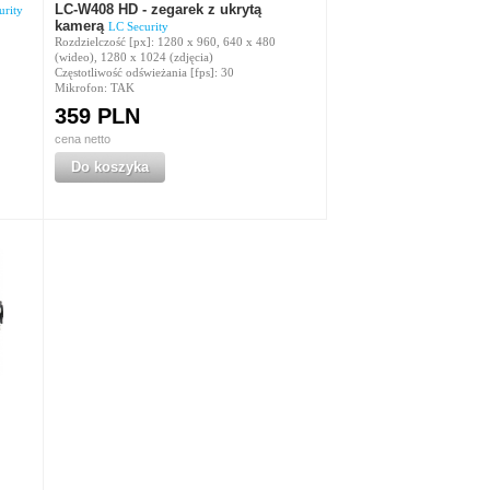
LC-W408 HD - zegarek z ukrytą
urity
kamerą
LC Security
Rozdzielczość [px]: 1280 x 960, 640 x 480
(wideo), 1280 x 1024 (zdjęcia)
Częstotliwość odświeżania [fps]: 30
Mikrofon: TAK
359 PLN
cena netto
Do koszyka