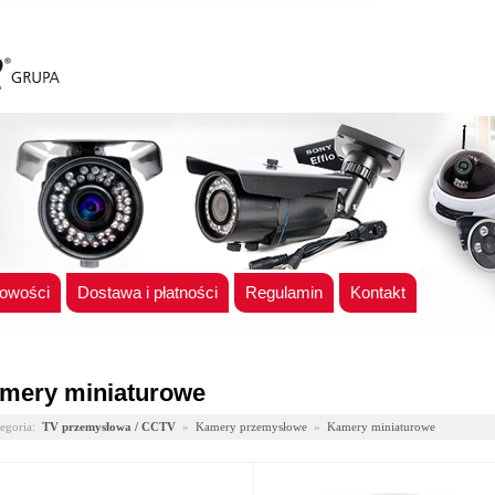
owości
Dostawa i płatności
Regulamin
Kontakt
mery miniaturowe
egoria:
TV przemysłowa / CCTV
»
Kamery przemysłowe
»
Kamery miniaturowe