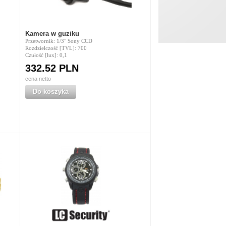
Kamera w guziku
Przetwornik: 1/3" Sony CCD
Rozdzielczość [TVL]: 700
Czułość [lux]: 0,1
332.52 PLN
cena netto
Do koszyka