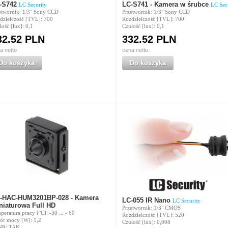
-S742
LC-S741 - Kamera w śrubce
LC Security
LC Sec
etwornik: 1/3" Sony CCD
Przetwornik: 1/3" Sony CCD
dzielczość [TVL]: 700
Rozdzielczość [TVL]: 700
ość [lux]: 0,1
Czułość [lux]: 0,1
32.52 PLN
332.52 PLN
a netto
cena netto
Do koszyka
Do koszyka
-HAC-HUM3201BP-028 - Kamera
LC-055 IR Nano
LC Security
niaturowa Full HD
Przetwornik: 1/3" CMOS
eratura pracy [°C]: -30 ... - 60
Rozdzielczość [TVL]: 520
ór mocy [W]: 1,2
Czułość [lux]: 0,008
NR: TAK