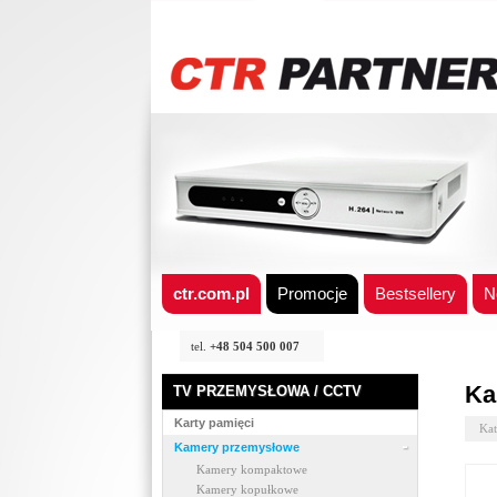
ctr.com.pl
Promocje
Bestsellery
N
tel.
+48 504 500 007
Ka
TV PRZEMYSŁOWA / CCTV
Karty pamięci
Kat
Kamery przemysłowe
Kamery kompaktowe
Kamery kopułkowe