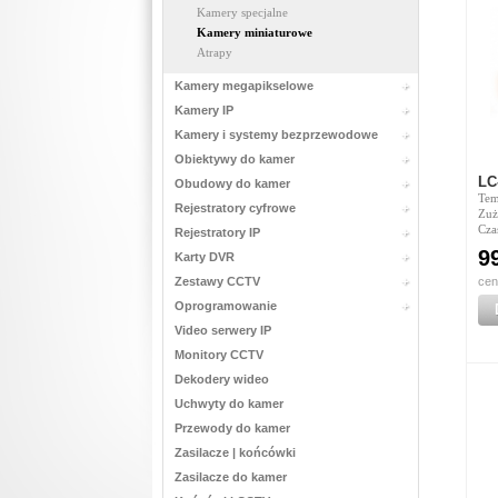
Kamery specjalne
Kamery miniaturowe
Atrapy
Kamery megapikselowe
Kamery IP
Kamery i systemy bezprzewodowe
Obiektywy do kamer
LC
Obudowy do kamer
Tem
Rejestratory cyfrowe
Zuż
Cza
Rejestratory IP
9
Karty DVR
Zestawy CCTV
cen
Oprogramowanie
Video serwery IP
Monitory CCTV
Dekodery wideo
Uchwyty do kamer
Przewody do kamer
Zasilacze | końcówki
Zasilacze do kamer