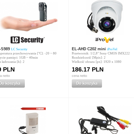
-S989
EL-AHD C202 mini
LC Security
iProVel
peratura przechowywania [°C]: -20 ~ 80
Przetwornik: 1/2,8" Sony CMOS IMX222
ycie pamięci: 1GB ~ 40min
Rozdzielczość [Mpix]: 2
s ładowania [h]: 2
Wielkość obrazu [px]: 1920 x 1080
9 PLN
186.17 PLN
a netto
cena netto
Do koszyka
Do koszyka