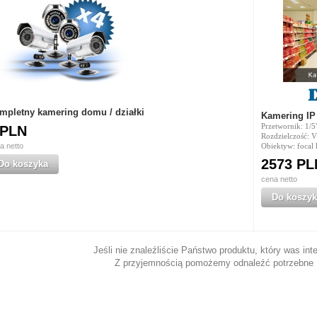
mpletny kamering domu / działki
Kamering IP
Przetwornik: 1/
 PLN
Rozdzielczość: 
a netto
Obiektyw: focal 
2573 PL
Do koszyka
cena netto
Do koszyk
Jeśli nie znaleźliście Państwo produktu, który was in
Z przyjemnością pomożemy odnaleźć potrzebne 