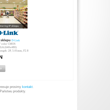
 sklepu
D-Link
5" color CMOS
VGA (640x480)
length: 2P, 5.01mm, F2.8
N
a
teresuje prosimy
kontakt
.
Państwu produkty.