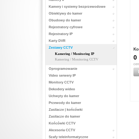
Kamery i systemy bezprzewodowe
Obiektywy do kamer
Obudowy do kamer
Rejestratory cyfrowe
Rejestratory IP
Karty DVR
Zestawy CCTV
Ko
Kamering / Monitoring IP
0
Kamering / Monitoring CCTV
cen
Oprogramowanie
Video serwery IP
Monitory CCTV
Dekodery wideo
Uchwyty do kamer
Przewody do kamer
Zasilacze | końcówki
Zasilacze do kamer
Końcówki CCTV
Akcesoria CCTV
Szafy teleinformatyczne