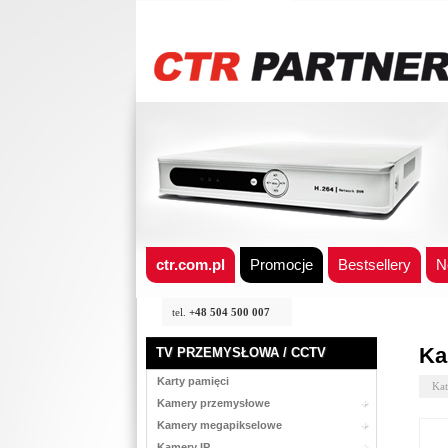
ctr.com.pl
Promocje
Bestsellery
N
tel.
+48 504 500 007
Ka
TV PRZEMYSŁOWA / CCTV
Karty pamięci
Kat
Kamery przemysłowe
Kamery megapikselowe
Kamery IP