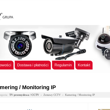
owości
Dostawa i płatności
Regulamin
Kontakt
mering / Monitoring IP
egoria:
TV przemysłowa / CCTV
»
Zestawy CCTV
»
Kamering / Monitoring IP